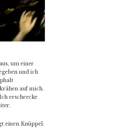
aus, um einer
gegeben und ich
phalt
lkrähen auf mich.
 Ich erschrecke
iter.
t einen Knüppel.