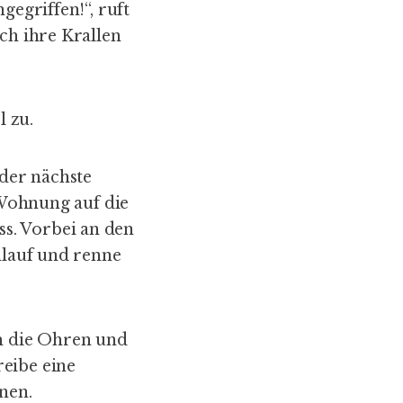
gegriffen!“, ruft
ch ihre Krallen
l zu.
er nächste
e Wohnung auf die
s. Vorbei an den
nlauf und renne
um die Ohren und
reibe eine
rnen.