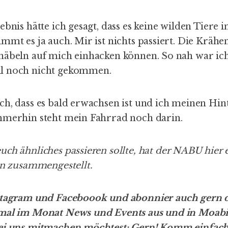
ebnis hätte ich gesagt, dass es keine wilden Tiere i
mmt es ja auch. Mir ist nichts passiert. Die Krähe
näbeln auf mich einhacken können. So nah war i
l noch nicht gekommen.
ch, dass es bald erwachsen ist und ich meinen Hi
mmerhin steht mein Fahrrad noch darin.
ch ähnliches passieren sollte,
hat der NABU hier e
en zusammengestellt.
stagram
und
Faceboook
und
abonnier auch gern 
mal im Monat News und Events aus und in Moabit
bei uns mitmachen möchtest: Gern! Komm einfac