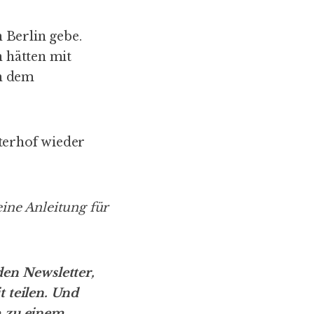
n Berlin gebe.
n hätten mit
ch dem
nterhof wieder
ine Anleitung für
den Newsletter
,
 teilen. Und
h zu einem