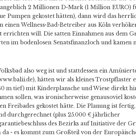
l angeblich 2 Millionen D-Mark (1 Million EURO) f
neue Pumpen gekostet hätten), dann wird das herrli
n einen Wellness-Bad-Betreiber aus Köln verhökert
 errichten will. Die satten Einnahmen aus dem G
rten im bodenlosen Senatsfinanzloch und kamen 
lksbad also weg ist und stattdessen ein Amüsiert
ww.balii.de), hätten wir als kleines Trostpflaster 
30 m tief) mit Kinderplansche und Wiese direkt h
en sollen, was ironischerweise genausoviel koste
en Freibades gekostet hätte. Die Planung ist fertig,
ind durchgerechnet (plus 25.000 € jährlicher
arantiebeschluss des Bezirks auf Initiative der G
h da - es kommt zum Großteil von der Europäisch