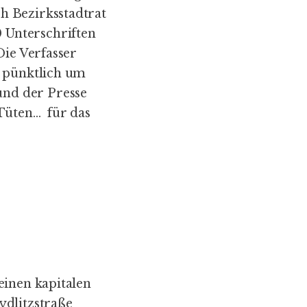
h Bezirksstadtrat
 Unterschriften
Die Verfasser
, pünktlich um
nd der Presse
 Tüten… für das
einen kapitalen
ydlitzstraße