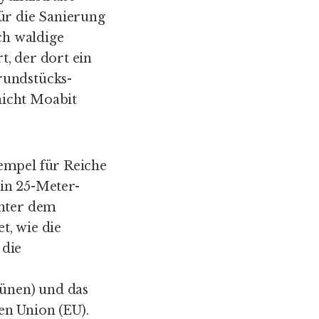
ür die Sanierung
ch waldige
, der dort ein
rundstücks-
nicht Moabit
empel für Reiche
ein 25-Meter-
inter dem
t, wie die
 die
rünen) und das
en Union (EU).