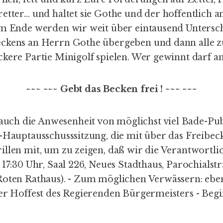
retter… und haltet sie Gothe und der hoffentlich 
Am Ende werden wir weit über eintausend Untersc
eckens an Herrn Gothe übergeben und dann alle 
ckere Partie Minigolf spielen. Wer gewinnt darf a
~~~ ~~~ Gebt das Becken frei ! ~~~ ~~~
ch die Anwesenheit von möglichst viel Bade-Pu
-Hauptausschusssitzung, die mit über das Freibec
illen mit, um zu zeigen, daß wir die Verantwortli
 17:30 Uhr, Saal 226, Neues Stadthaus, Parochialstr
Roten Rathaus). - Zum möglichen Verwässern: ebe
er Hoffest des Regierenden Bürgermeisters - Begi
.