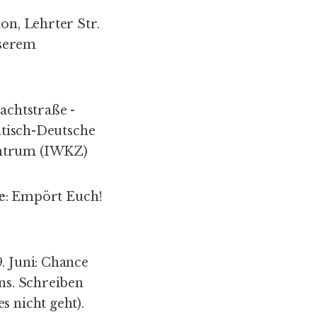
on, Lehrter Str.
nserem
achtstraße -
iatisch-Deutsche
entrum (IWKZ)
e
:
Empört Euch!
. Juni:
Chance
ns. Schreiben
s nicht geht).