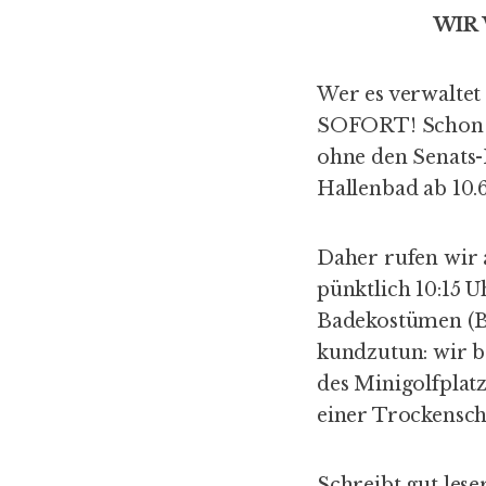
WIR 
Wer es verwaltet
SOFORT! Schon d
ohne den Senats-
Hallenbad ab 10.
Daher rufen wir 
pünktlich 10:15 
Badekostümen (B
kundzutun: wir 
des Minigolfplat
einer Trockens
Schreibt gut lese