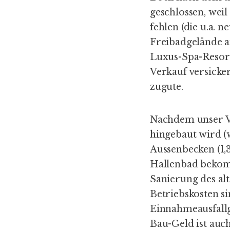
geschlossen, wei
fehlen (die u.a. 
Freibadgelände a
Luxus-Spa-Resort
Verkauf versicke
zugute.
Nachdem unser Vo
hingebaut wird (w
Aussenbecken (1,
Hallenbad bekomm
Sanierung des alt
Betriebskosten s
Einnahmeausfallg
Bau-Geld ist auc