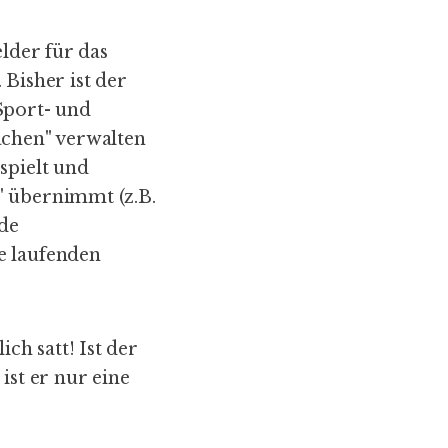
elder für das
 Bisher ist der
Sport- und
ächen" verwalten
spielt und
" übernimmt (z.B.
ide
e laufenden
h satt! Ist der
ist er nur eine