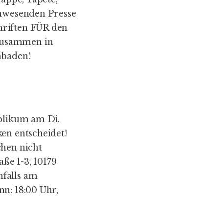
anwesenden Presse
hriften FÜR den
zusammen in
nbaden!
blikum am Di.
ken entscheidet!
chen nicht
aße 1-3, 10179
nfalls am
nn: 18:00 Uhr,