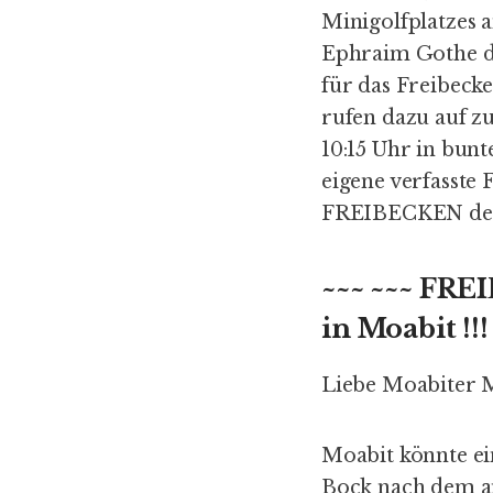
Minigolfplatzes 
Ephraim Gothe d
für das Freibeck
rufen dazu auf z
10:15 Uhr in bu
eigene verfasste
FREIBECKEN deu
~~~ ~~~
FRE
in Moabit !!!
Liebe Moabiter 
Moabit könnte ei
Bock nach dem an