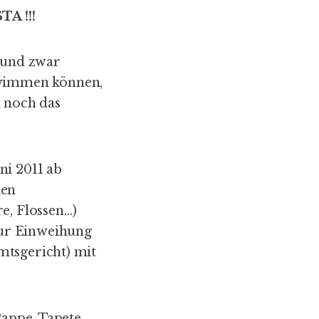
A !!!
, und zwar
hwimmen können,
h noch das
ni 2011 ab
ten
, Flossen…)
zur Einweihung
mtsgericht) mit
Pappe, Tapete,