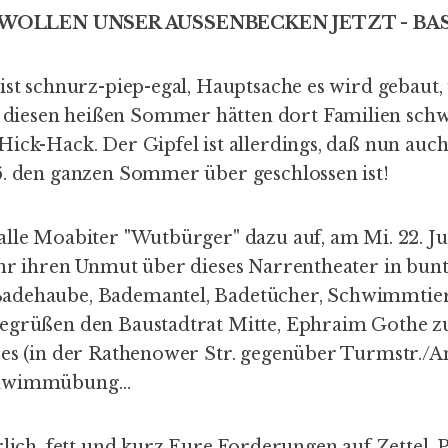
WOLLEN UNSER AUSSENBECKEN JETZT - BAST
 ist schnurz-piep-egal, Hauptsache es wird gebaut
iesen heißen Sommer hätten dort Familien sc
Hick-Hack. Der Gipfel ist allerdings, daß nun auc
6. den ganzen Sommer über geschlossen ist!
alle Moabiter "Wutbürger" dazu auf, am Mi. 22. Ju
Uhr ihren Unmut über dieses Narrentheater in bun
adehaube, Bademantel, Badetücher, Schwimmtiere
begrüßen den Baustadtrat Mitte, Ephraim Gothe 
zes (in der Rathenower Str. gegenüber Turmstr./A
chwimmübung…
rlich, fett und kurz Eure Forderungen auf Zettel, 