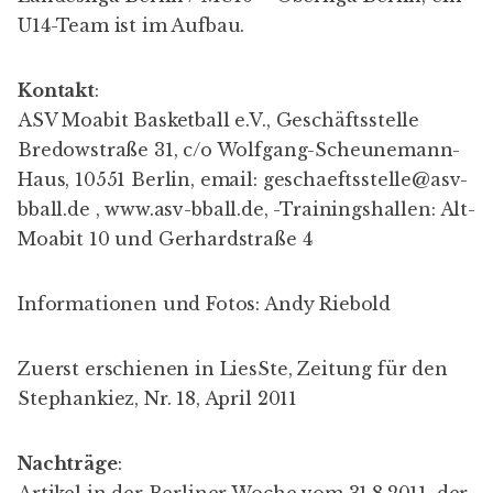
U14-Team ist im Aufbau.
Kontakt
:
ASV Moabit Basketball e.V., Geschäftsstelle
Bredowstraße 31, c/o Wolfgang-Scheunemann-
Haus, 10551 Berlin, email:
geschaeftsstelle@asv-
bball.de
,
www.asv-bball.de
, -Trainingshallen: Alt-
Moabit 10 und Gerhardstraße 4
Informationen und Fotos: Andy Riebold
Zuerst erschienen in
LiesSte
, Zeitung für den
Stephankiez, Nr. 18, April 2011
Nachträge
:
Artikel in der Berliner Woche
vom 31.8.2011
, der