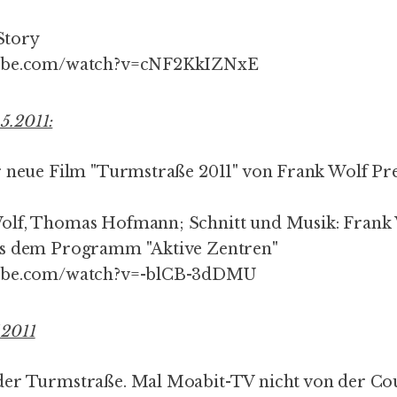
Story
tube.com/watch?v=cNF2KkIZNxE
5.2011:
r neue Film "Turmstraße 2011" von Frank Wolf Pr
lf, Thomas Hofmann; Schnitt und Musik: Frank Wo
us dem Programm "Aktive Zentren"
tube.com/watch?v=-blCB-3dDMU
.2011
der Turmstraße. Mal Moabit-TV nicht von der Co