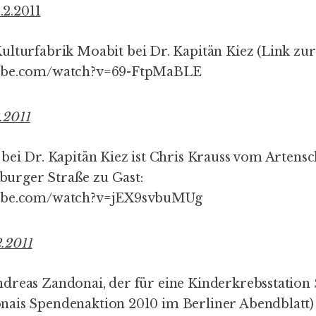
2.2011
ulturfabrik Moabit
bei Dr. Kapitän Kiez (Link zu
tube.com/watch?v=69-FtpMaBLE
.2011
bei Dr. Kapitän Kiez ist Chris Krauss vom
Artensc
urger Straße zu Gast:
tube.com/watch?v=jEX9svbuMUg
.2011
ndreas Zandonai,
der für eine Kinderkrebsstation
nais
Spendenaktion 2010
im
Berliner Abendblatt
)