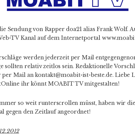
ie Sendung von Rapper doa21 alias Frank Wolf. A
Web-TV Kanal auf dem Internetportal
www.moabit-
rschläge werden jederzeit per Mail entgegengen
ge sollten relativ zeitlos sein. Redaktionelle Vorschl
 per Mail an
kontakt@moabit-ist-beste.de
. Liebe 
tOnline ihr könnt MOABIT TV mitgestalten!
immer so weit runterscrollen müsst, haben wir di
 gegen den Zeitlauf angeordnet!
12.2012