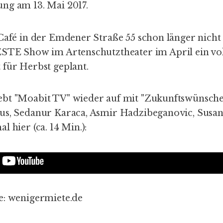
ng am 13. Mai 2017.
 Café in der Emdener Straße 55 schon länger nich
ESTE Show im Artenschutztheater
im April ein vol
 für Herbst geplant.
bt "Moabit TV" wieder auf mit "Zukunftswünsche
us, Sedanur Karaca, Asmir Hadzibeganovic, Susa
l hier (ca. 14 Min.):
e:
wenigermiete.de