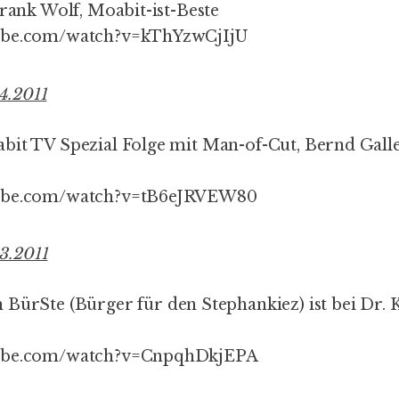
Frank Wolf,
Moabit-ist-Beste
ube.com/watch?v=kThYzwCjIjU
4.2011
bit TV Spezial Folge mit
Man-of-Cut
, Bernd Gall
tube.com/watch?v=tB6eJRVEW80
3.2011
n
BürSte
(Bürger für den Stephankiez) ist bei Dr. 
tube.com/watch?v=CnpqhDkjEPA