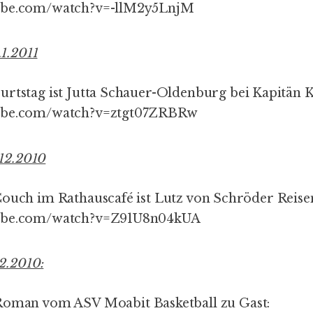
ube.com/watch?v=-llM2y5LnjM
1.2011
urtstag ist
Jutta Schauer-Oldenburg
bei Kapitän K
tube.com/watch?v=ztgt07ZRBRw
12.2010
Couch im Rathauscafé ist Lutz von Schröder Reise
tube.com/watch?v=Z91U8n04kUA
2.2010:
t Roman vom
ASV Moabit Basketball
zu Gast: