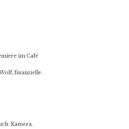
emiere im Café
lf, finanzielle
uch. Kamera,