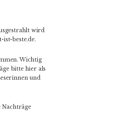
usgestrahlt wird
ist-beste.de
.
ommen. Wichtig
äge bitte hier als
Leserinnen und
e Nachträge