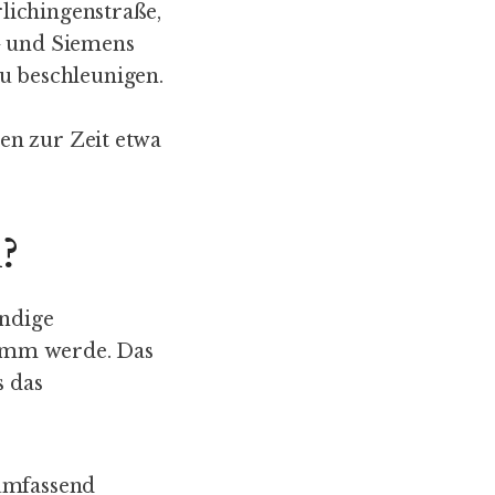
lichingenstraße,
G und Siemens
 beschleunigen.
en zur Zeit etwa
?
ändige
hlimm werde. Das
s das
 umfassend