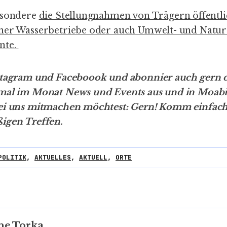
esondere
die Stellungnahmen von Trägern öffentli
ner Wasserbetriebe oder auch Umwelt- und Natu
nte.
stagram
und
Faceboook
und
abonnier auch gern 
mal im Monat News und Events aus und in Moabit
bei uns mitmachen möchtest: Gern! Komm einfac
igen Treffen.
POLITIK
,
AKTUELLES
,
AKTUELL
,
ORTE
ne Torka