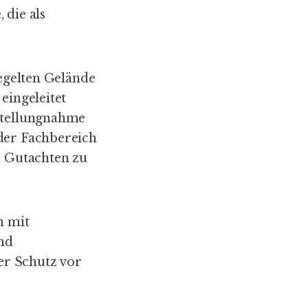
 die als
iegelten Gelände
eingeleitet
 Stellungnahme
 der Fachbereich
 Gutachten zu
n mit
nd
er Schutz vor