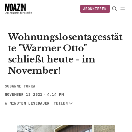
ABONNIEREN
EINLOGGEN
ABONNIEREN
FO
Wohnungslosentagesstät
te "Warmer Otto"
schließt heute - im
November!
SUSANNE TORKA
NOVEMBER 12 2021
4:14 PM
6 MINUTEN LESEDAUER
TEILEN