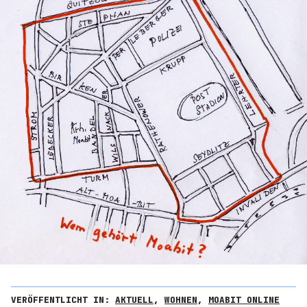
VERÖFFENTLICHT IN:
AKTUELL
,
WOHNEN
,
MOABIT ONLINE