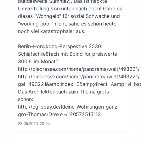
bundesweite Summe?). Das ist nackte
Umverteilung von unten nach oben! Gäbe es
dieses "Wohngeld" für sozial Schwache und
"working poor" nicht, sähe es schon heute
noch viel katastrophaler aus.
Berlin-Hongkong-Perspektive 2030:
Schlafschließfach mit Spind für preiswerte
300 € im Monat?
http://diepresse.com/home/panorama/welt/493221/
http://diepresse.com/home/panorama/welt/493221/
gal=493221&amp;index=3&amp;direct=&amp;_vl_ba
Das Architektenbuch zum Thema gibts
schon:
http://cgi.ebay.de/Kleine-Wohnungen-ganz-
gro-Thomas-Drexel-/120572515112
23.05.2010, 20:04