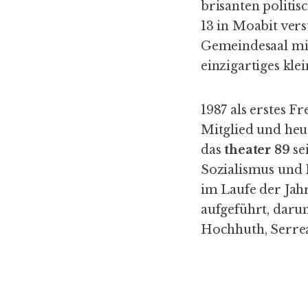
brisanten politi
13 in Moabit vers
Gemeindesaal mi
einzigartiges kle
1987 als erstes 
Mitglied und heu
das
theater 89
se
Sozialismus und
im Laufe der Jah
aufgeführt, darun
Hochhuth, Serre