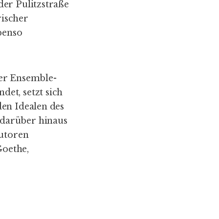
der Pulitzstraße
rischer
benso
ner Ensemble-
det, setzt sich
en Idealen des
 darüber hinaus
Autoren
Goethe,