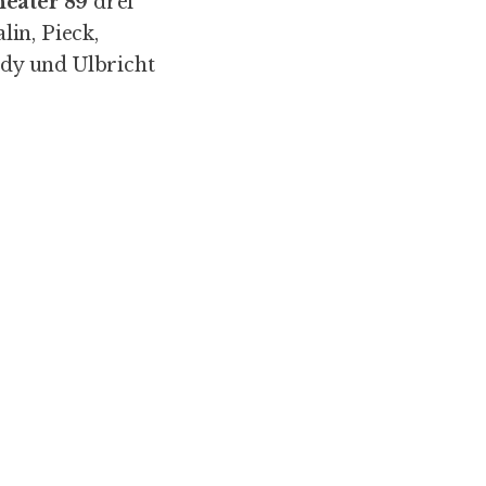
heater 89
drei
in, Pieck,
dy und Ulbricht