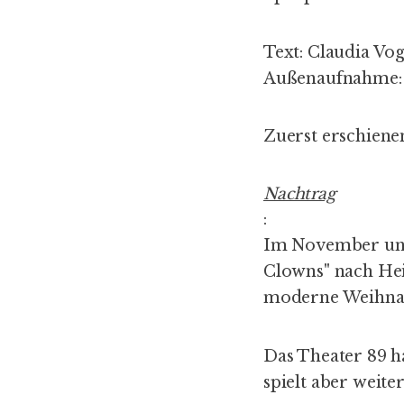
Text: Claudia Vo
Außenaufnahme: 
Zuerst erschiene
Nachtrag
:
Im November und
Clowns
" nach He
moderne Weihna
Das
Theater 89
ha
spielt aber weite