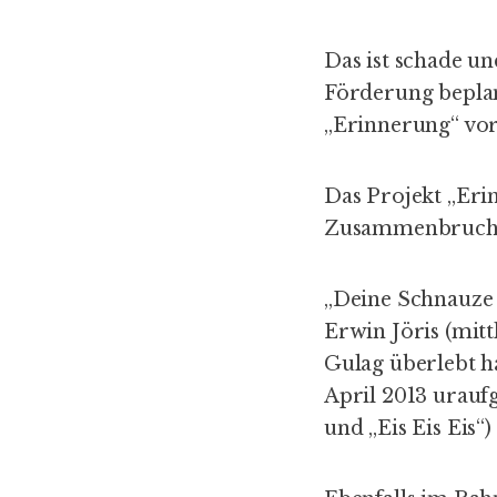
Das ist schade u
Förderung beplan
„Erinnerung“ vor
Das Projekt „Eri
Zusammenbruch d
„
Deine Schnauze 
Erwin Jöris (mitt
Gulag überlebt ha
April 2013 uraufg
und „Eis Eis Eis“