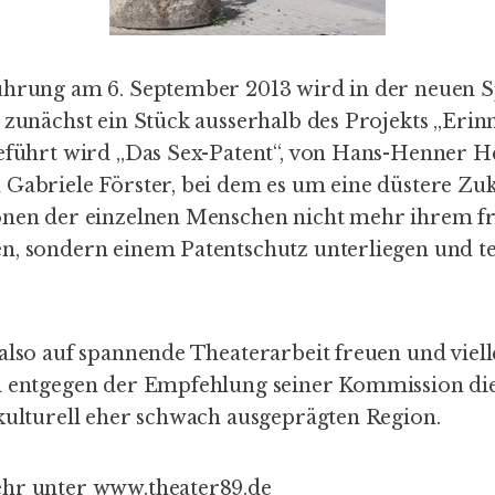
ührung am 6. September 2013 wird in der neuen Spi
r zunächst ein Stück ausserhalb des Projekts „Eri
geführt wird „Das Sex-Patent“, von Hans-Henner He
Gabriele Förster, bei dem es um eine düstere Zuk
onen der einzelnen Menschen nicht mehr ihrem fr
n, sondern einem Patentschutz unterliegen und te
also auf spannende Theaterarbeit freuen und viell
l entgegen der Empfehlung seiner Kommission dies
 kulturell eher schwach ausgeprägten Region.
ehr unter
www.theater89.de