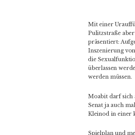
Mit einer Urauff
Pulitzstraße abe
präsentiert: Auf
Inszenierung von 
die Sexualfunkti
überlassen werde
werden müssen.
Moabit darf sich 
Senat ja auch ma
Kleinod in einer
Spielplan und m