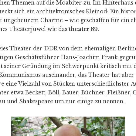
schen Themen auf die Moabiter zu. Im Hinterhaus 
teckt sich ein architektonisches Kleinod: Ein histo
t ungeheurem Charme – wie geschaffen für ein e
ines Theaterjuwel wie das
theater 89
.
Freies Theater der DDR von dem ehemaligen Berli
tigen Geschäftsführer
Hans-Joachim Frank
gegrün
it seiner Gründung im Schwerpunkt kritisch mit d
 Kommunismus auseinander, das Theater hat aber
re eine Vielzahl von Stücken unterschiedlichster 
ter etwa Beckett, Böll, Bauer, Büchner, Fleißner, 
au und Shakespeare um nur einige zu nennen.