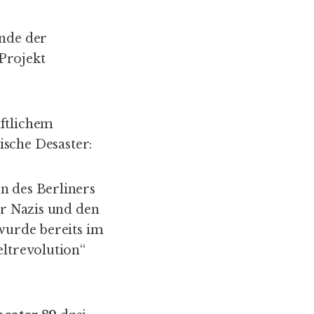
Ende der
Projekt
aftlichem
sche Desaster:
n des Berliners
er Nazis und den
 wurde bereits im
eltrevolution“