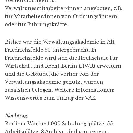
Weiter­bildungen für
Verwal­tungs­mit­arbeiter/innen angeboten, z.B.
für Mitarbeiter/innen von
Ordnungsämtern
oder für
Führungskräfte
.
Bisher war die Verwaltungsakademie in Alt-
Friedrichsfelde 60 untergebracht. In
Friedrichs­felde wird sich die Hoch­schule für
Wirt­schaft und Recht Berlin (
HWR
) erweitern
und die Gebäude, die vorher von der
Verwal­tungs­akademie genutzt wurden,
zusätzlich belegen. Weitere Informationen:
Wissenswertes zum Umzug der VAK
.
Nachtrag
:
Berliner Woche
: 1.000 Schulungsplätze, 55
Arbeitsplätze, 8 Archive sind umgezogen.