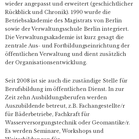
wieder ange­passt und erweitert (
geschicht­licher
Rückblick
und
Chronik
). 1990 wurde die
Betriebs­akademie des Magistrats von Berlin
sowie der Verwal­tungs­schule Berlin integriert.
Die Verwal­tungs­akademie ist kurz gesagt die
zentrale Aus- und Fort­bil­dungs­ein­richtung der
öffent­lichen Verwal­tung und dient zusätzlich
der Organisationsentwicklung.
Seit 2008 ist sie auch die zuständige Stelle für
Berufsbildung im öffentlichen Dienst. In zur
Zeit
zehn Ausbildungsberufen
werden
Auszubildende betreut, z.B. Fach­angestellte/r
für Bäder­betriebe, Fach­kraft für
Wasser­versorgungs­technik oder Geo­mantike/r.
Es werden Seminare, Workshops und