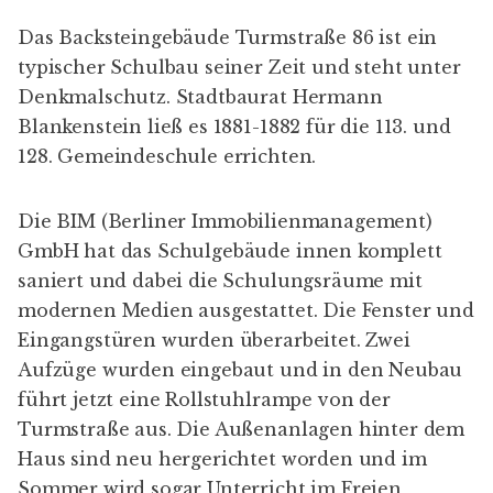
Das Backsteingebäude Turmstraße 86 ist ein
typischer Schulbau seiner Zeit und steht unter
Denkmalschutz
. Stadtbaurat
Hermann
Blankenstein
ließ es 1881-1882 für die 113. und
128. Gemeindeschule errichten.
Die
BIM
(Berliner Immo­bilien­manage­ment)
GmbH hat das Schul­gebäude innen komplett
saniert und dabei die Schulungs­räume mit
modernen Medien ausgestattet. Die Fenster und
Eingangs­türen wurden über­arbeitet. Zwei
Aufzüge wurden eingebaut und in den Neubau
führt jetzt eine Roll­stuhl­rampe von der
Turm­straße aus. Die Außen­anlagen hinter dem
Haus sind neu herge­richtet worden und im
Sommer wird sogar Unter­richt im Freien