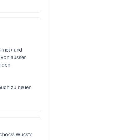
ffnet) und
d von aussen
enden
 auch zu neuen
schoss! Wusste