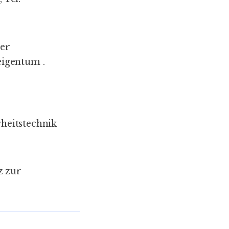
ter
/eigentum
.
heitstechnik
z zur