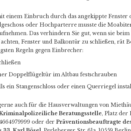
t einem Einbruch durch das angekippte Fenster 
geschoss oder Hochparterre musste die Moabiter 
ufnehmen. Das verhindern Sie gut, wenn sie beim 
chten, Fenster und Balkontür zu schließen, rät B
tigsten Regeln gegen Einbrecher:
chließen
iner Doppelflügeltür im Altbau festschrauben
ls ein Stangenschloss oder einen Querriegel insta
gerne auch für die Hausverwaltungen von Miethä
Kriminalpolizeiliche Beratungsstelle
, Platz der
: 4664979999 oder der
Präventionsbeauftragte de
s 33, Karl Bösel
, Perleberger Str. 61a, 10559 Berlin,