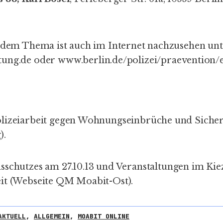
u dem Thema ist auch im Internet nachzusehen un
tung.de
oder
www.berlin.de/polizei/praevention
lizeiarbeit gegen Wohnungseinbrüche und Sicher
g
).
sschutzes am 27.10.13
und Veranstaltungen im Kie
t (
Webseite QM Moabit-Ost
).
AKTUELL
,
ALLGEMEIN
,
MOABIT ONLINE