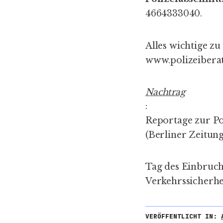
4664333040.
Alles wichtige z
www.polizeibera
Nachtrag
:
Reportage zur Po
(
Berliner Zeitun
Tag des Einbruch
Verkehrssicherhei
VERÖFFENTLICHT IN: