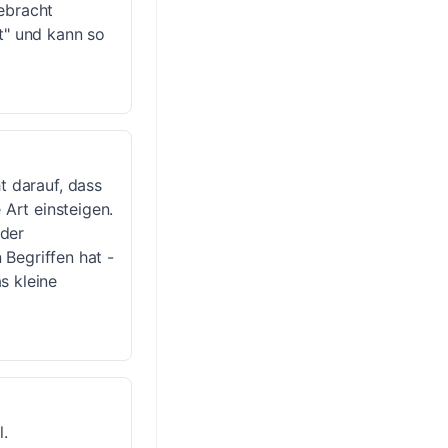
ebracht
t" und kann so
 darauf, dass
 Art einsteigen.
 der
Begriffen hat -
as kleine
l.