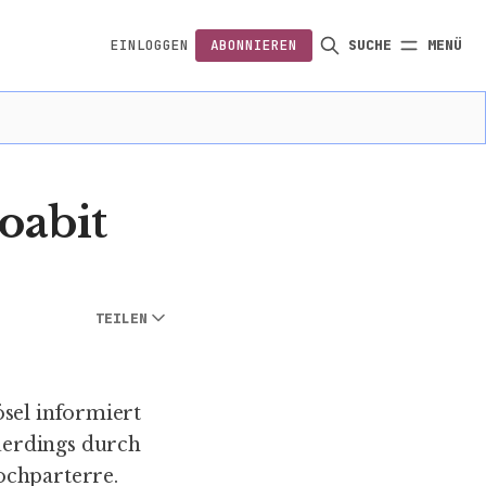
EINLOGGEN
ABONNIEREN
SUCHE
MENÜ
FOLGEN
oabit
TEILEN
ösel informiert
uerdings durch
ochparterre.