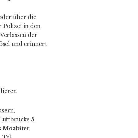
oder über die
Polizei in den
Verlassen der
ösel und erinnert
llieren
usern,
 Luftbrücke 5,
s Moabiter
 Tel: