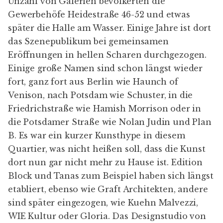
Unzahl von Galerien bevölkerten die
Gewerbehöfe Heidestraße 46-52 und etwas
später die Halle am Wasser. Einige Jahre ist dort
das Szenepublikum bei gemeinsamen
Eröffnungen in hellen Scharen durchgezogen.
Einige große Namen sind schon längst wieder
fort, ganz fort aus Berlin wie
Haunch of
Venison
, nach Potsdam wie
Schuster
, in die
Friedrichstraße wie
Hamish Morrison
oder in
die Potsdamer Straße wie
Nolan Judin
und
Plan
B
. Es war ein kurzer Kunsthype in diesem
Quartier, was nicht heißen soll, dass die Kunst
dort nun gar nicht mehr zu Hause ist.
Edition
Block
und Tanas zum Beispiel haben sich längst
etabliert, ebenso wie
Graft Architekten
, andere
sind später eingezogen, wie
Kuehn Malvezzi
,
WIE Kultur
oder
Gloria
. Das Designstudio von