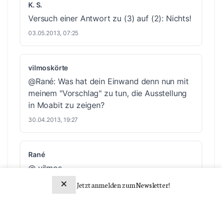
K. S.
Versuch einer Antwort zu (3) auf (2): Nichts!
03.05.2013, 07:25
vilmoskörte
@Rané: Was hat dein Einwand denn nun mit
meinem "Vorschlag" zu tun, die Ausstellung
in Moabit zu zeigen?
30.04.2013, 19:27
Rané
@ vilmos
Kennst Du die Probleme der Galerie Nord ?
Jetzt anmelden zum Newsletter!
Oder der Theater und anderer kultureller und
sozialer Einrichtungen im Bezirk Mitte ?
Newsletter abonnieren
Vermute mal nein, denn es geht hier um den