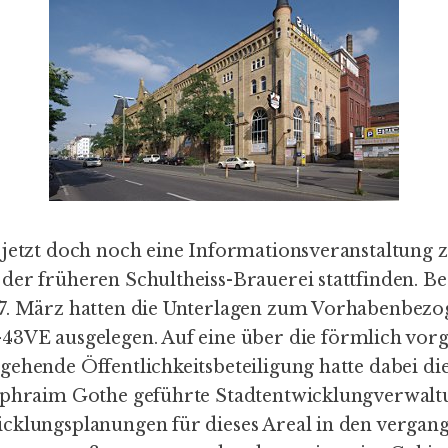
 jetzt doch noch eine Informationsveranstaltung 
er früheren Schultheiss-Brauerei stattfinden. Ber
7. März hatten die Unterlagen zum
Vorhabenbezo
-43VE
ausgelegen. Auf eine über die förmlich vor
ehende Öffentlichkeits­betei­li­gung hatte dabei di
Ephraim Gothe geführte Stadtentwicklungverwal­tu
ck­lungs­planungen für dieses Areal in den vergan