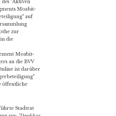
des "
Aktiven
gments Moabit-
teiligung" auf
versammlung
othe zur
in die
gement Moabit-
gers an die BVV
nline ist darüber
gerbeteiligung"
 öffentliche
führte Stadtrat
ung aus:
"Denkbar