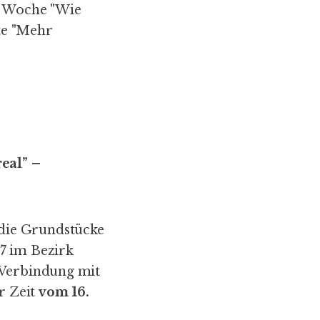
r Woche "
Wie
e "
Mehr
eal” –
die Grundstücke
7 im Bezirk
 Verbindung mit
r Zeit
vom 16.