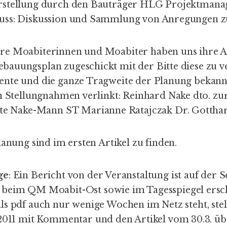
rstellung durch den Bauträger HLG Projektma
uss: Diskussion und Sammlung von Anregungen 
ere Moabiterinnen und Moabiter haben uns ihre 
auungsplan zugeschickt mit der Bitte diese zu ve
nte und die ganze Tragweite der Planung bekann
en Stellungnahmen verlinkt:
Reinhard Nake
dto. z
tte Nake-Mann
ST
Marianne Ratajczak
Dr. Gottha
Planung sind im
ersten Artikel
zu finden.
ge
: Ein
Bericht von der Veranstaltung
ist auf der 
d beim
QM Moabit-Ost
sowie im
Tagesspiegel
ersc
ls pdf auch nur wenige Wochen im Netz steht, stel
2011
mit
Kommentar
und den
Artikel vom 30.3.
üb