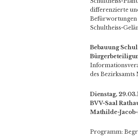
Schultheiss-Plan
differenzierte u
Befür­wor­tunge
Schultheiss-Gelä
Bebauung Schul
Bürgerbeteiligu
Informationsver
des Bezirksamts 
Dienstag, 29.03.
BVV-Saal Rathau
Mathilde-Jacob-
Programm: Begrü