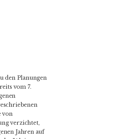
zu den Planungen
eits vom 7.
genen
geschriebenen
e von
ng verzichtet,
genen Jahren auf