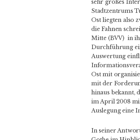
sehr großes Inte
Stadtzentrums T
Ost
liegten also 
die Fahnen schr
Mitte (BVV) in i
Durchführung ein
Auswertung einfli
Informationsvera
Ost mit organisi
mit der Forderun
hinaus bekannt, d
im April 2008 mi
Auslegung eine I
In seiner Antwor
Gothe im Hinblic