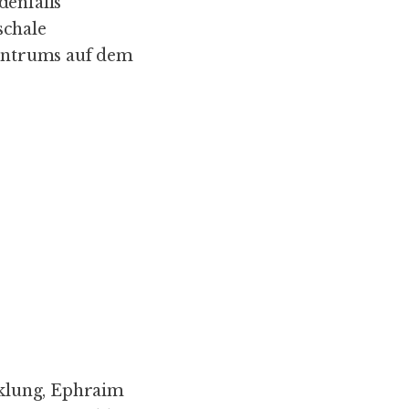
denfalls
schale
entrums auf dem
klung, Ephraim