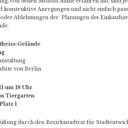
ung, von denen MoabitOnline erfahren hat, sind je
nd konstruktive Anregungen und nicht einfach pau
n oder Ablehnungen der Planungen des Einkaufsz
nde.
theiss-Gelände
ng
anstaltung
Mitte von Berlin
11 um 18 Uhr
s Tiergarten
Platz 1
ßung durch den Bezirksstadtrat für Stadtentwic