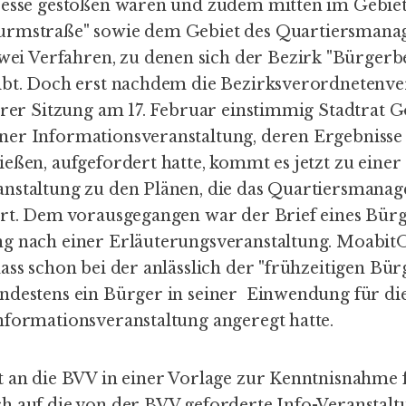
resse gestoßen waren und zudem mitten im Gebiet 
urmstraße
" sowie dem Gebiet des
Quartiersmana
zwei Verfahren, zu denen sich der Bezirk "Bürgerbe
eibt. Doch erst nachdem die Bezirksverordneten
hrer Sitzung am 17. Februar einstimmig Stadtrat G
er Informationsveranstaltung, deren Ergebnisse 
eßen, aufgefordert hatte, kommt es jetzt zu einer
nstaltung zu den Plänen, die das Quartiersmana
ert. Dem vorausgegangen war der Brief eines Bür
g nach einer Erläuterungsveranstaltung. MoabitO
ass schon bei der anlässlich der "frühzeitigen Bür
ndestens ein Bürger in seiner Einwendung für die
nformationsveranstaltung angeregt hatte.
t an die BVV in einer Vorlage zur Kenntnisnahme 
h auf die von der BVV geforderte Info-Veranstalt