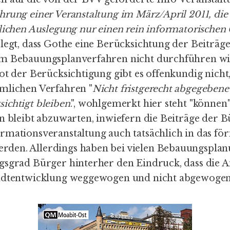
hrung einer Veranstaltung im März/April 2011, die
tlichen Auslegung nur einen rein informatorischen
egt, dass Gothe eine Berücksichtung der Beiträge
m Bebauungsplanverfahren nicht durchführen wil
ot der Berücksichtigung gibt es offenkundig nicht
mlichen Verfahren "
Nicht fristgerecht abgegeben
ichtigt bleiben
.", wohlgemerkt hier steht "können
n bleibt abzuwarten, inwiefern die Beiträge der B
rmationsveranstaltung auch tatsächlich in das fö
den. Allerdings haben bei vielen Bebauungs­pla
gsgrad Bürger hinterher den Eindruck, dass die
adt­entwicklung weggewogen und nicht abge­woge