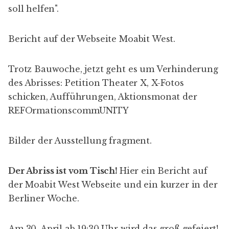
soll helfen
".
Bericht auf der
Webseite Moabit West
.
Trotz Bauwoche, jetzt geht es um Verhinderung
des Abrisses:
Petition Theater X
,
X-Fotos
schicken
,
Aufführungen
, Aktionsmonat der
REFOrmationscommUNITY
Bilder der Ausstellung
fragment
.
Der Abriss ist vom Tisch!
Hier ein
Bericht auf
der Moabit West Webseite
und ein kurzer in der
Berliner Woche
.
Am 30. April ab 19:30 Uhr wird das groß gefeiert!