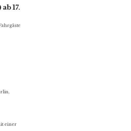
ab 17.
 Fahrgäste
rlin,
it einer