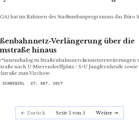
t (SGA) hat im Rahmen des Stadt­umbau­programms das Büro 
aßenbahnnetz-Verlängerung über die
mstraße hinaus
r*innendialog zu Straßenbahnstreckennetzerweiterungen 
traße nach U-Mierendorffplatz / S+U Jungfernheide sowie
elstraße zum Virchow-
 SCHWENZEL
27. OKT. 2017
Seite 1 von 5
Zurück
Weiter