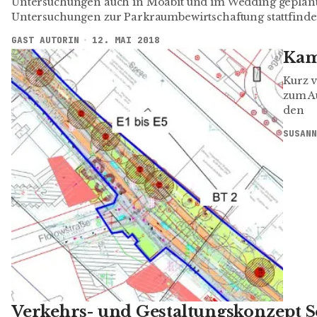
Untersuchungen auch in Moabit und im Wedding geplant 
Untersuchungen zur Parkraumbewirtschaftung stattfinde
GAST AUTORIN
12. MAI 2018
Kam
Kurz v
zum A
den
SUSANN
Verkehrs- und Gestaltungskonzept 