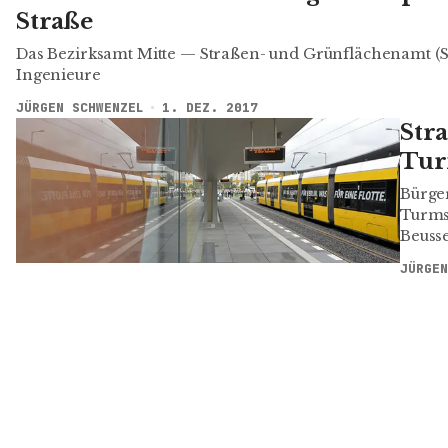
Straße
Das Bezirksamt Mitte — Straßen- und Grün­­­flächen­­am
Ingenieure
JÜRGEN SCHWENZEL
1. DEZ. 2017
Str
Tur
Bürge
Turms
Beuss
JÜRGEN