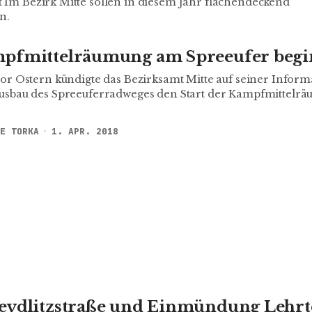
Im Bezirk Mitte sollen in diesem Jahr flächendeckend
n.
pfmittelräumung am Spreeufer begi
or Ostern kündigte das Bezirksamt Mitte auf seiner Inform
usbau des Spreeuferradweges den Start der Kampfmittelrä
E TORKA
1. APR. 2018
Seydlitzstraße und Einmündung Lehrt