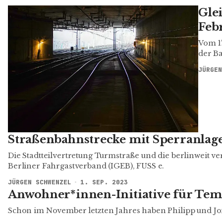
Gle
Feb
Vom 17
der Ba
JÜRGEN
Straßenbahnstrecke mit Sperranlage
Die Stadtteil­vertretung Turmstraße und die berlinweit v
Berliner Fahrgastverband (IGEB), FUSS e.
JÜRGEN SCHWENZEL
1. SEP. 2023
Anwohner*innen-Initiative für Temp
Schon im November letzten Jahres haben Philipp und Jona