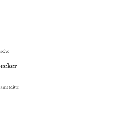
nsche
becker
samt Mitte