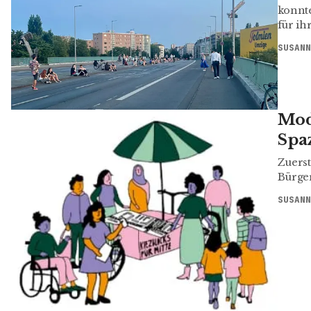
konnt
für ih
SUSANN
Mode
Spa
Zuerst
Bürger
SUSANN