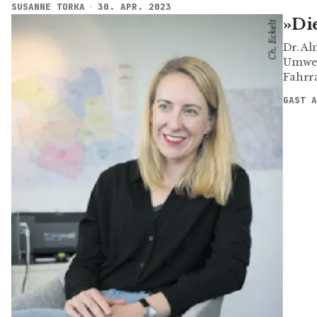
SUSANNE TORKA
30. APR. 2023
»Di
Dr. Al
Umwel
Fahrra
GAST A