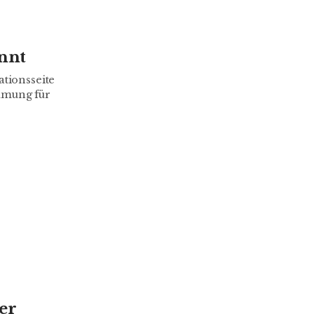
nnt
ationsseite
umung für
er