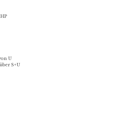
SHP
von U
 über S+U