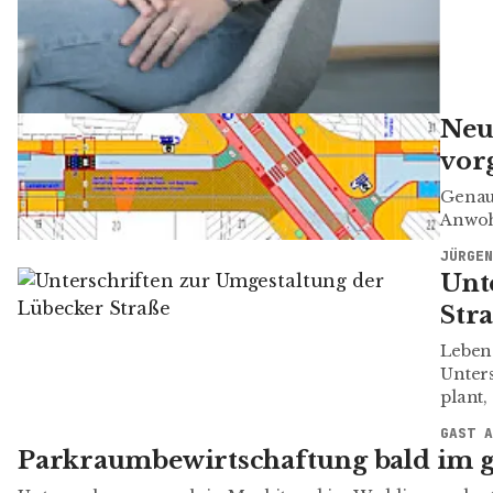
Neu
vorg
Genau
Anwoh
JÜRGEN
Unt
Str
Leben
Unters
plant,
GAST A
Parkraumbewirtschaftung bald im g