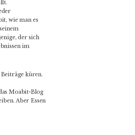
lt.
weder
it, wie man es
 seinem
enige, der sich
ebnissen im
 Beiträge küren.
 das Moabit-Blog
eiben. Aber Essen