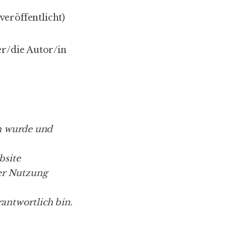
eröffentlicht)
er/die Autor/in
en wurde und
bsite
er Nutzung
rantwortlich bin.