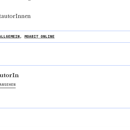
tautorInnen
ALLGEMEIN
,
MOABIT ONLINE
utorIn
ANSEHEN