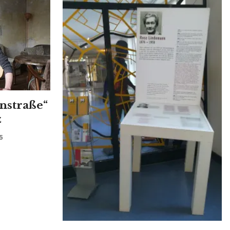
enstraße“
z
5