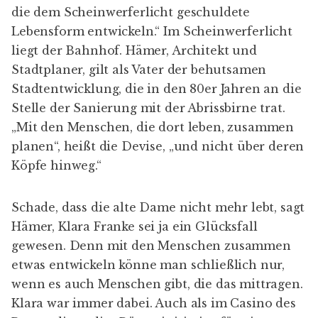
gewesen. Denn mit den Menschen zusammen
etwas entwickeln könne man schließlich nur,
wenn es auch Menschen gibt, die das mittragen.
Klara war immer dabei. Auch als im Casino des
Poststadions die „
Bürgerinitiative für eine
billige Prachtstraße
“ gegründet wurde.
Natürlich geht der Name auf sie zurück. Es war
eine Prachtstraße, hat sie immer gesagt, und es
soll auch wieder eine werden. Nur eben nicht so
teuer.
Diese Prachtstraße war auch Adresse des
berüchtigten
Zellengefängnisses
. „Von morgens
halb fünf bis nachts um halb eins. Die
Stadtbahn fuhr alle drei Minuten. Jedesmal rief
eine Frauenstimme durch den Lautsprecher auf