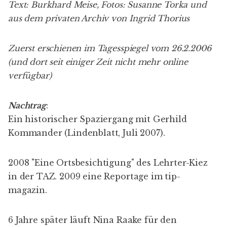
in der TAZ. 2009 eine
Reportage
im tip-
magazin.
6 Jahre später läuft Nina Raake für den
Tagesspiegel durch die Lehrter - nicht alle ihre
Einschätzungen sind so wirklich 100%
zutreffend, aber die Dorfatmosphäre kommt
rüber:
Ein Dorf von Welt
.
Nach 8 Jahren wieder ein Spaziergang durch die
Lehrter Straße, jetzt geht es um die
Auswirkungen des Neubaus:
Warum ein Kiez
Angst vor dem Neuen hat
, Julia Haak in der
Berliner Zeitung.
So alle 2 Jahre scheinen Lehrter Straßen