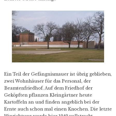
Beamtenfriedhof. Auf dem Friedhof der
Geköpften pflanzen Kleingärtner heute
Kartoffeln an und finden angeblich bei der
Ernte auch schon mal einen Knochen. Die
letzte
Hinrichtung
wurde hier 1949 vollstreckt.
Der Schuster Wilhelm Voigt, berühmt geworden
als Hauptmann von Köpenick, hat hier
eingesessen. Und Albrecht Haushofer, der hier
seine „Moabiter Sonette“ schrieb, wurde
zusammen mit 16 weiteren „Verschwörern“ des
20. Juli am 23. April 1945, nur wenige Tage vor
der Befreiung Berlins, aus dem Gefängnis
hinausgeführt und ungefähr da, wo jetzt der
Bahnhof steht, erschossen.