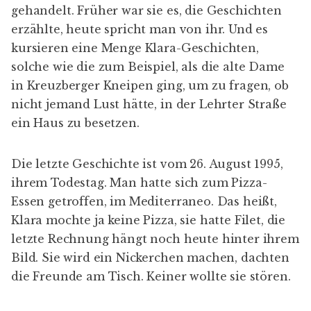
letzte Rechnung hängt noch heute hinter ihrem
Bild. Sie wird ein Nickerchen machen, dachten
die Freunde am Tisch. Keiner wollte sie stören.
Text: Burkhard Meise, Fotos: Susanne Torka und
aus dem privaten Archiv von Ingrid Thorius
Zuerst erschienen im Tagesspiegel vom 26.2.2006
(und dort seit einiger Zeit nicht mehr online
verfügbar)
Nachtrag
:
Ein historischer Spaziergang mit
Gerhild
Kommander
(Lindenblatt, Juli 2007).
2008 "
Eine Ortsbesichtigung
" des Lehrter-Kiez