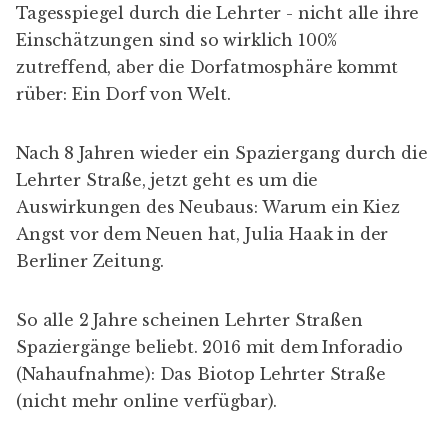
Spaziergänge beliebt. 2016 mit dem Inforadio
(Nahaufnahme):
Das Biotop Lehrter Straße
(nicht mehr online verfügbar).
2018 startet ein Spaziergang durch Moabit im
Geschichtspark Zellengefängnis und führt über
die Lehrter durchs Poststadion und noch weiter
(
Tagesspiegel
).
VERÖFFENTLICHT IN:
GESCHICHTE
,
MOABIT ONLINE
AUTOR
Gast AutorIn
G
ARTIKEL ANSEHEN