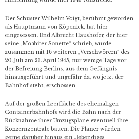
Auf der großen Leerfläche des ehemaligen
Containerbahnhofs wird die Bahn nach der
Rücknahme ihrer Umzugspläne eventuell ihre
Konzernzentrale bauen. Die Planer würden
gerne darüber hinaus ein „lebendiges
großstädtisches Quartier“ entwickeln. Doch
wird in Berlin noch ein Potsdamer Platz
gebraucht?
Sollte sich trotzdem demnächst ein Investor für
eine der Freiflächen interessieren und eine
große Zukunft planen, muss er sich auf eine gut
eingespielte Anwohnerschaft einstellen.
Beteiligungsverfahren werden in der Lehrter
Straße außerordentlich ernst genommen. Kaum
ein Haus, an dem nicht Handzettel des
„Betroffenenrats“ kleben, im Moment geht es