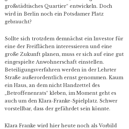
auch um den Klara-Franke-Spielplatz. Schwer
vorstellbar, dass der gefährdet sein könnte.
Klara Franke wird hier heute noch als Vorbild
gehandelt. Früher war sie es, die Geschichten
erzählte, heute spricht man von ihr. Und es
kursieren eine Menge Klara-Geschichten,
solche wie die zum Beispiel, als die alte Dame
in Kreuzberger Kneipen ging, um zu fragen, ob
nicht jemand Lust hätte, in der Lehrter Straße
ein Haus zu besetzen.
Die letzte Geschichte ist vom 26. August 1995,
ihrem Todestag. Man hatte sich zum Pizza-
Essen getroffen, im Mediterraneo. Das heißt,
Klara mochte ja keine Pizza, sie hatte Filet, die