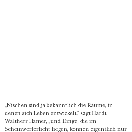
„Nischen sind ja bekanntlich die Räume, in
denen sich Leben entwickelt,“ sagt
Hardt
Waltherr Hämer
, „und Dinge, die im
Scheinwerferlicht liegen, können eigentlich nur
die dem Scheinwerferlicht geschuldete
Lebensform entwickeln.“ Im Scheinwerferlicht
liegt der Bahnhof. Hämer, Architekt und
Stadtplaner, gilt als Vater der behutsamen
Stadtentwicklung, die in den 80er Jahren an die
Stelle der Sanierung mit der Abrissbirne trat.
„Mit den Menschen, die dort leben, zusammen
planen“, heißt die Devise, „und nicht über deren
Köpfe hinweg.“
Schade, dass die alte Dame nicht mehr lebt, sagt
Hämer, Klara Franke sei ja ein Glücksfall