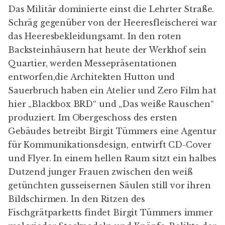
Das Militär dominierte einst die Lehrter Straße.
Schräg gegenüber von der Heeresfleischerei war
das Heeresbekleidungsamt. In den roten
Backsteinhäusern hat heute der Werkhof sein
Quartier, werden Messepräsentationen
entworfen,die Architekten
Hutton und
Sauerbruch
haben ein Atelier und Zero Film hat
hier „
Blackbox BRD
“ und „
Das weiße Rauschen
“
produziert. Im Obergeschoss des ersten
Gebäudes betreibt
Birgit Tümmers
eine Agentur
für Kommunikationsdesign, entwirft CD-Cover
und Flyer. In einem hellen Raum sitzt ein halbes
Dutzend junger Frauen zwischen den weiß
getünchten gusseisernen Säulen still vor ihren
Bildschirmen. In den Ritzen des
Fischgrätparketts findet Birgit Tümmers immer