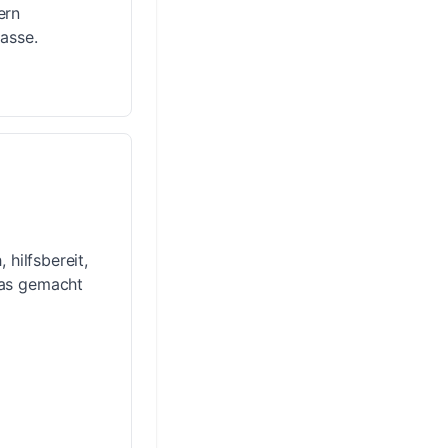
ern
asse.
hilfsbereit,
das gemacht