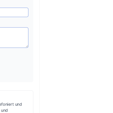
efoniert und
r und