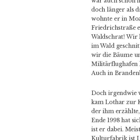
war auch schon m
doch länger als 
wohnte er in Moa
Friedrichstraße e
Waldschrat! Wir 
im Wald geschnit
wir die Bäume un
Militärflughafen
Auch in Branden
Doch irgendwie wa
kam Lothar zur K
der ihm erzählte
Ende 1998 hat si
ist er dabei. Mei
Kulturfabrik ist 