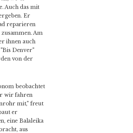
de. Auch das mit
 ergeben. Er
ad reparieren
eue zusammen. Am
 er ihnen auch
 "Bis Denver"
rden von der
ronom beobachtet
er wir fahren
rohr mit," freut
baut er
n, eine Balaleika
bracht, aus