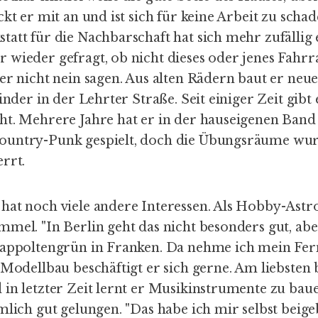
ckt er mit an und ist sich für keine Arbeit zu scha
att für die Nachbarschaft hat sich mehr zufällig
 wieder gefragt, ob nicht dieses oder jenes Fahrr
 er nicht nein sagen. Aus alten Rädern baut er n
Kinder in der Lehrter Straße. Seit einiger Zeit gibt
ht. Mehrere Jahre hat er in der hauseigenen Band
ountry-Punk gespielt, doch die Übungsräume wu
rrt.
hat noch viele andere Interessen. Als Hobby-Ast
mel. "In Berlin geht das nicht besonders gut, ab
Rappoltengrün in Franken. Da nehme ich mein Fern
 Modellbau beschäftigt er sich gerne. Am liebsten 
in letzter Zeit lernt er Musikinstrumente zu baue
mlich gut gelungen. "Das habe ich mir selbst beige