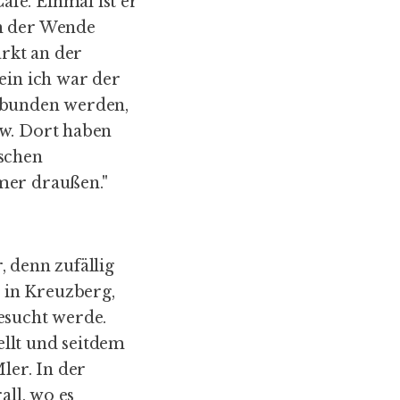
fé. Einmal ist er
ch der Wende
rkt an der
ein ich war der
gebunden werden,
ow. Dort haben
ischen
mer draußen."
 denn zufällig
 in Kreuzberg,
esucht werde.
llt und seitdem
ler. In der
all, wo es