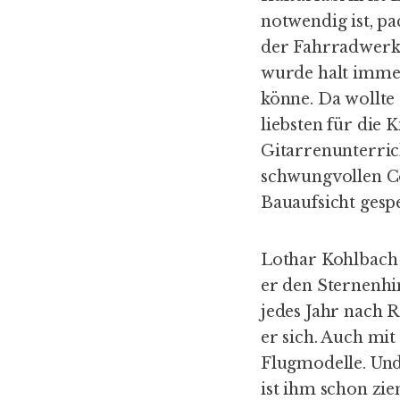
notwendig ist, pa
der Fahrradwerkst
wurde halt immer
könne. Da wollte
liebsten für die 
Gitarrenunterric
schwungvollen C
Bauaufsicht gespe
Lothar Kohlbach 
er den Sternenhim
jedes Jahr nach 
er sich. Auch mit
Flugmodelle. Und 
ist ihm schon zie