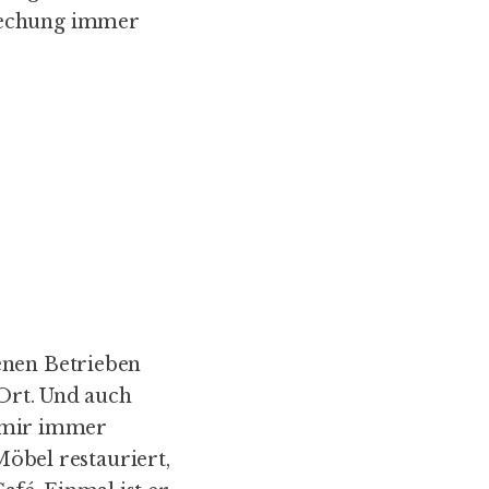
brechung immer
enen Betrieben
 Ort. Und auch
he mir immer
Möbel restauriert,