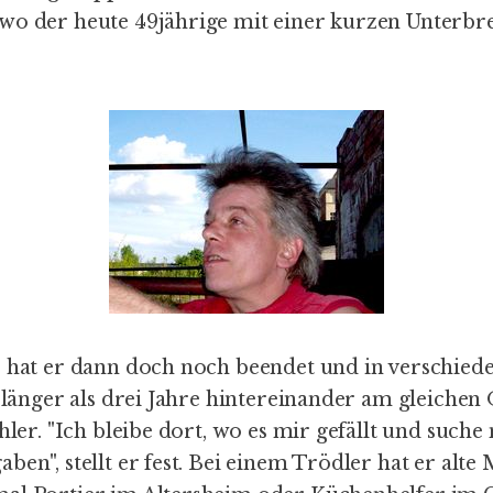
 wo der heute 49jährige mit einer kurzen Unter
e hat er dann doch noch beendet und in verschied
n länger als drei Jahre hintereinander am gleichen
chler. "Ich bleibe dort, wo es mir gefällt und suc
ben", stellt er fest. Bei einem Trödler hat er alte 