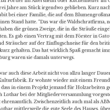
al Portier im Altersheim oder Küchenhelfer im Ca
drei Jahre am Stück irgendwo geblieben. Kurz na
bit bei einer Familie, die auf dem Blumengroßma
inen Stand hatte. "Das war die Waldschratfirma, n
haben die grünen Zweige, die in die Sträuße ein
ten. Es gab einen Vertrag mit dem Förster in Gat
d Sträucher auf der Einflugschneise für den brit
 kurz gehalten. Das hat wirklich Spaß gemacht im
burg waren sie damals unterwegs.
r auch diese Arbeit nicht von allzu langer Dauer,
ulturfabrik. Er wohnte wieder mit einem Freund
, dass in einem Projekt jemand für Holzarbeiten g
ch Lothar bei der Mitgliederversammlung vorgeste
st ehrenamtlich. Zwischenzeitlich auch mal als ABM
Lothar mittlerweile die gute Seele des Hauses, über