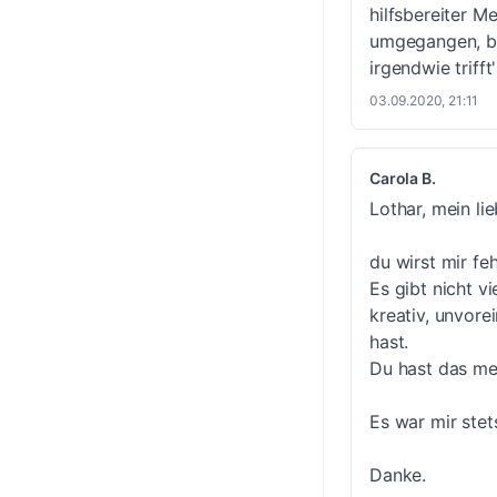
hilfsbereiter M
umgegangen, be
irgendwie trifft
03.09.2020, 21:11
Carola B.
Lothar, mein li
du wirst mir feh
Es gibt nicht v
kreativ, unvor
hast.
Du hast das me
Es war mir stet
Danke.